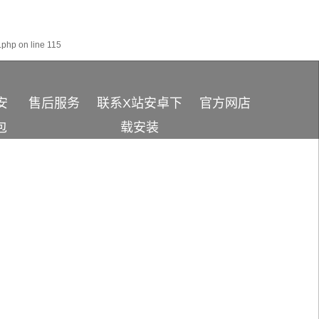
.php
on line
115
安
售后服务
联系X站安卓下
官方网店
包
载安装