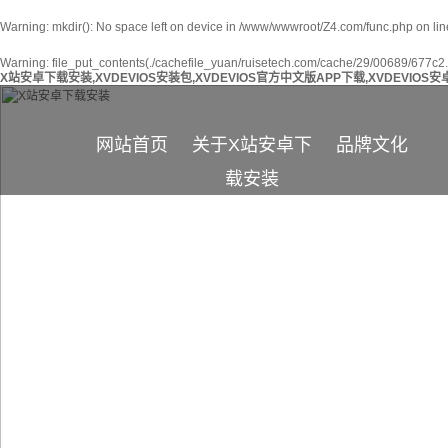
Warning
: mkdir(): No space left on device in
/www/wwwroot/Z4.com/func.php
on li
Warning
: file_put_contents(./cachefile_yuan/ruisetech.com/cache/29/00689/677c2.ht
X站安卓下载安装,XVDEVIOS安装包,XVDEVIOS官方中文版APP下载,XVDEVIO
网站首页
关于X站安卓下
品牌文化
载安装