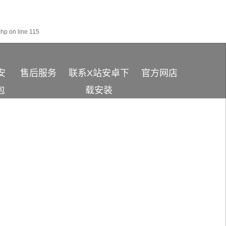
php
on line
115
安
售后服务
联系X站安卓下
官方网店
包
载安装