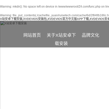
Warning
: mkdir(): No space left on device in
/www/wwwroot/Z4.com/func.php
on li
Warning
: file_put_contents(./cachefile_yuan/ruisetech.com/cache/6d/2f84f/b186c.htm
X站安卓下载安装,XVDEVIOS安装包,XVDEVIOS官方中文版APP下载,XVDEVIO
网站首页
关于X站安卓下
品牌文化
载安装